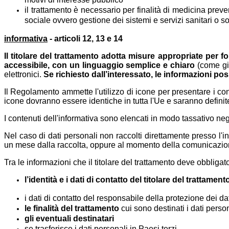
il trattamento è necessario per finalità di medicina prev
sociale ovvero gestione dei sistemi e servizi sanitari o so
informativa
- articoli 12, 13 e 14
Il titolare del trattamento adotta misure appropriate per for
accessibile, con un linguaggio semplice e chiaro
(come gi
elettronici.
Se richiesto dall’interessato, le informazioni po
Il Regolamento ammette l'utilizzo di icone per presentare i con
icone dovranno essere identiche in tutta l'Ue e saranno defi
I contenuti dell'informativa sono elencati in modo tassativo neg
Nel caso di dati personali non raccolti direttamente presso l'
un mese dalla raccolta, oppure al momento della comunicazione d
Tra le informazioni che il titolare del trattamento deve obbligat
l’identità e i dati di contatto del titolare del trattament
i dati di contatto del responsabile della protezione dei da
le finalità del trattamento
cui sono destinati i dati perso
gli eventuali destinatari
se trasferisce i dati personali in Paesi terzi.