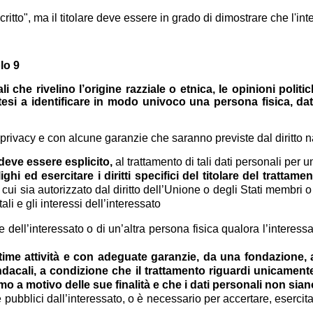
critto", ma il titolare deve essere in grado di dimostrare che l'in
olo 9
li che rivelino l’origine razziale o etnica, le opinioni polit
ntesi a identificare in modo univoco una persona fisica, dati 
privacy e con alcune garanzie che saranno previste dal diritto n
deve essere esplicito,
al trattamento di tali dati personali per u
hi ed esercitare i diritti specifici del titolare del trattamen
 cui sia autorizzato dal diritto dell’Unione o degli Stati membri o 
li e gli interessi dell’interessato
 dell’interessato o di un’altra persona fisica qualora l’interessato
egittime attività e con adeguate garanzie, da una fondazion
 sindacali, a condizione che il trattamento riguardi unicame
mo a motivo delle sue finalità e che i dati personali non sia
 pubblici dall’interessato, o è necessario per accertare, esercita