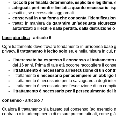
raccolti per finalità determinate, esplicite e legittime
, 
adeguati, pertinenti e limitati a quanto necessario
risp
esatti e, se necessario, aggiornati
conservati in una forma che consenta l’identificazione
trattati in maniera da
garantire un’adeguata sicurezza
autorizzati o illeciti e dalla perdita, dalla distruzione
base giuridica
- articolo 6
Ogni trattamento deve trovare fondamento in un'idonea base giur
privacy.
Il trattamento è lecito solo se
, e nella misura in cui,
r
l’interessato ha espresso il consenso al trattamento
d
dai 16 anni. Prima di tale età occorre raccogliere il conse
il trattamento è necessario all’esecuzione di un contr
il trattamento
è necessario per adempiere un obbligo 
il trattamento è necessario per la salvaguardia degli intere
il trattamento è necessario per l’esecuzione di un compito 
il trattamento è necessario per il perseguimento del le
consenso
- articolo 7
Qualora il trattamento sia basato sul consenso (ad esempio nei ca
contratto o in adempimento di misure precontrattuali, come già