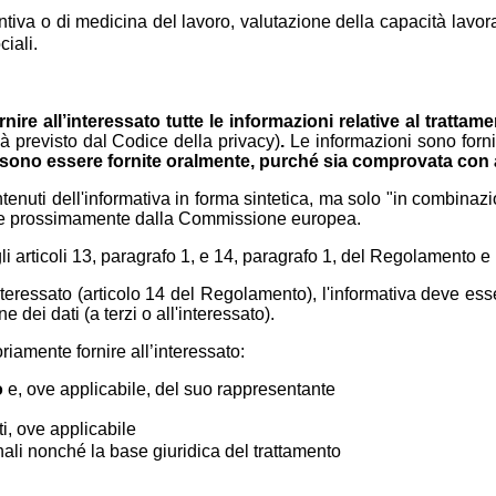
entiva o di medicina del lavoro, valutazione della capacità lavor
ciali.
nire all’interessato tutte le informazioni relative al trattam
à previsto dal Codice della privacy)
.
Le informazioni sono fornit
ssono essere fornite oralmente, purché sia comprovata con alt
tenuti dell'informativa in forma sintetica, ma solo "in combinazi
nite prossimamente dalla Commissione europea.
li articoli 13, paragrafo 1, e 14, paragrafo 1, del Regolamento e
interessato (articolo 14 del Regolamento), l'informativa deve e
ei dati (a terzi o all'interessato).
oriamente fornire all’interessato:
o
e, ove applicabile, del suo rappresentante
ti, ove applicabile
nali nonché la base giuridica del trattamento