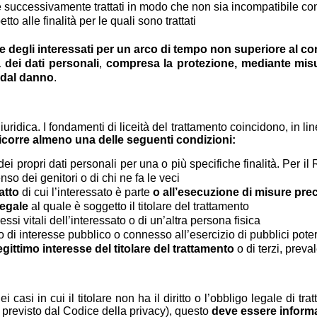
e successivamente trattati in modo che non sia incompatibile con t
etto alle finalità per le quali sono trattati
 degli interessati per un arco di tempo non superiore al cons
 dei dati personali
,
compresa la protezione, mediante misu
 o dal danno
.
idica. I fondamenti di liceità del trattamento coincidono, in li
icorre almeno una delle seguenti condizioni:
ei propri dati personali per una o più specifiche finalità. Per i
nso dei genitori o di chi ne fa le veci
atto
di cui l’interessato è parte
o all’esecuzione di misure prec
legale
al quale è soggetto il titolare del trattamento
ssi vitali dell’interessato o di un’altra persona fisica
di interesse pubblico o connesso all’esercizio di pubblici poteri d
gittimo interesse del titolare del trattamento
o di terzi, preval
si in cui il titolare non ha il diritto o l’obbligo legale di trat
 previsto dal Codice della privacy), questo
deve essere informa